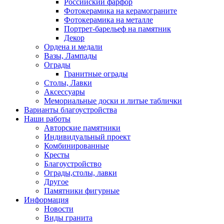
Российский фарфор
Фотокерамика на керамограните
Фотокерамика на металле
Портрет-барельеф на памятник
Декор
Ордена и медали
Вазы, Лампады
Ограды
Гранитные ограды
Столы, Лавки
Аксессуары
Мемориальные доски и литые таблички
Варианты благоустройства
Наши работы
Авторские памятники
Индивидуальный проект
Комбинированные
Кресты
Благоустройство
Ограды,столы, лавки
Другое
Памятники фигурные
Информация
Новости
Виды гранита