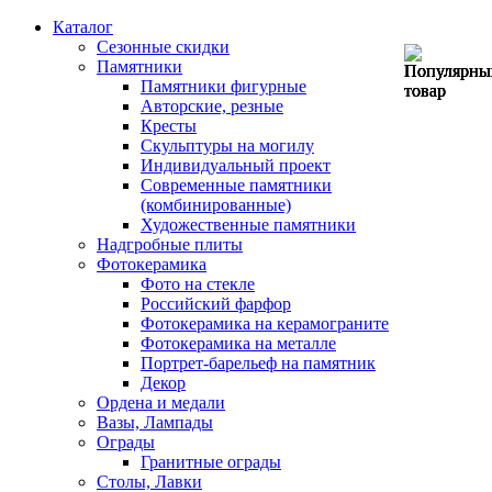
Каталог
Сезонные скидки
Памятники
Памятники фигурные
Авторские, резные
Кресты
Скульптуры на могилу
Индивидуальный проект
Современные памятники
(комбинированные)
Художественные памятники
Надгробные плиты
Фотокерамика
Фото на стекле
Российский фарфор
Фотокерамика на керамограните
Фотокерамика на металле
Портрет-барельеф на памятник
Декор
Ордена и медали
Вазы, Лампады
Ограды
Гранитные ограды
Столы, Лавки