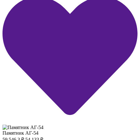
Памятник АГ-54
59 546.3
₽
54 133
₽