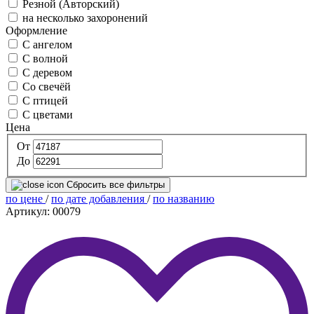
Резной (Авторский)
на несколько захоронений
Оформление
С ангелом
С волной
С деревом
Со свечёй
С птицей
С цветами
Цена
От
До
Сбросить все фильтры
по цене
/
по дате добавления
/
по названию
Артикул: 00079