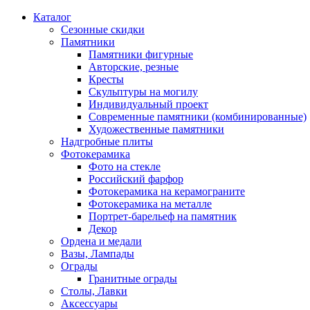
Каталог
Сезонные скидки
Памятники
Памятники фигурные
Авторские, резные
Кресты
Скульптуры на могилу
Индивидуальный проект
Современные памятники (комбинированные)
Художественные памятники
Надгробные плиты
Фотокерамика
Фото на стекле
Российский фарфор
Фотокерамика на керамограните
Фотокерамика на металле
Портрет-барельеф на памятник
Декор
Ордена и медали
Вазы, Лампады
Ограды
Гранитные ограды
Столы, Лавки
Аксессуары