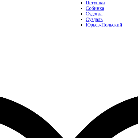
Петушки
Собинка
Судогда
Суздаль
Юрьев-Польский