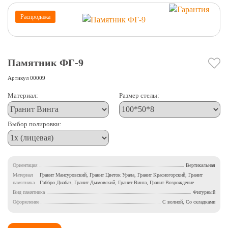
Распродажа
Памятник ФГ-9
Артикул
00009
Материал:
Размер стелы:
Выбор полировки:
Ориентация
Вертикальная
Материал
Гранит Мансуровский, Гранит Цветок Урала, Гранит Красногорский, Гранит
памятника
Габбро Диабаз, Гранит Дымовский, Гранит Винга, Гранит Возрождение
Вид памятника
Фигурный
Оформление
С волной, Со складками