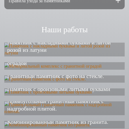
Правила ухода за памятниками
Наши работы
Памятник с накладными буквами и литой
розой из латуни
Мемориальный комплекс с гранитной
оградой
Гранитный памятник с фото на стекле.
Памятник с бронзовыми литыми буквами
Прямоугольный гранитный памятник с
надгробной плитой.
Комбинированный памятник из гранита.