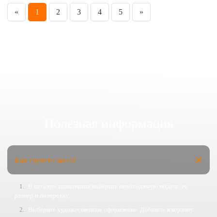
«
1
2
3
4
5
»
Полезная информация
Как сделать заказ?
В каталоге памятников выберите необходимую модель, ее
размер и полировку.
Выберите художественное оформление. Добавьте в корзину.