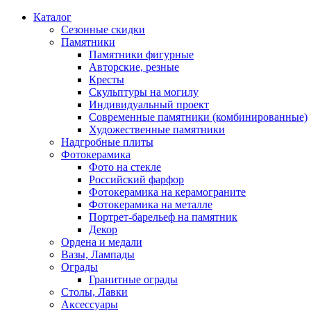
Каталог
Сезонные скидки
Памятники
Памятники фигурные
Авторские, резные
Кресты
Скульптуры на могилу
Индивидуальный проект
Современные памятники (комбинированные)
Художественные памятники
Надгробные плиты
Фотокерамика
Фото на стекле
Российский фарфор
Фотокерамика на керамограните
Фотокерамика на металле
Портрет-барельеф на памятник
Декор
Ордена и медали
Вазы, Лампады
Ограды
Гранитные ограды
Столы, Лавки
Аксессуары