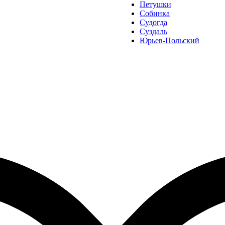
Петушки
Собинка
Судогда
Суздаль
Юрьев-Польский