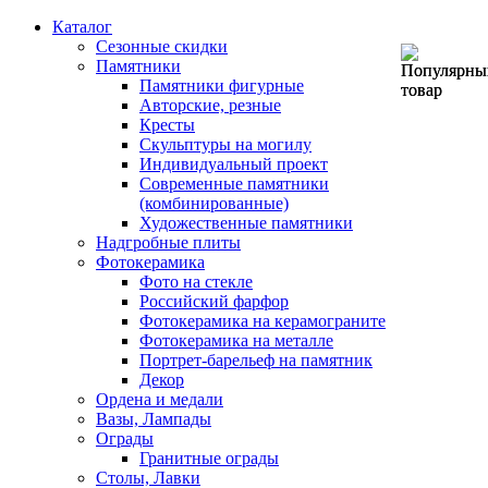
Каталог
Сезонные скидки
Памятники
Памятники фигурные
Авторские, резные
Кресты
Скульптуры на могилу
Индивидуальный проект
Современные памятники
(комбинированные)
Художественные памятники
Надгробные плиты
Фотокерамика
Фото на стекле
Российский фарфор
Фотокерамика на керамограните
Фотокерамика на металле
Портрет-барельеф на памятник
Декор
Ордена и медали
Вазы, Лампады
Ограды
Гранитные ограды
Столы, Лавки