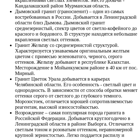
вкраплениями светлых элементов. Место добычи -
Кандалакшский район Мурманская область.
Дымовский гранит (граносиенит) – один из самых
востребованных в России. Добывается в Ленинградской
области близ Дымова. Дымовский гранит
среднезернистый, спектр цветов от светло-кофейного до
красного и бордового. В структуре находятся небольшие
вкрапления светлых оттенков.
Гранит Жельтау со среднезернистой структурой.
Характеризуется узнаваемым оригинальным желтым
цветом с примесью зеленоватого, черного, серого
оттенков. Жельтау добывают в республике Казахстан.
Месторождение в Мойынкумском районе в 40 км от пос.
Мирный.
Гранит Цветок Урала добывается в карьерах
Челябинской области. Его особенность - светлый цвет и
однородность. В зависимости от способа обратки меняет
оттенки серого от светлого до глубокого темного.
Морозостоек, отличается хорошей сопротивляемостью
реагентам, высокой износостойкостью.
Возрождение – самая популярная порода гранита в
Российской Федерации. Добывается круглогодично в
Ленинградской области в районе Выборга. Отличается
светлым тоном и розоватым оттенком, неравномерной
крупной зернистостью. Легко поддается распилу и