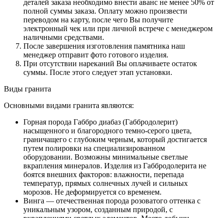
деталей заказа необходимо внести аванс не менее 50% от
полной суммы заказа. Оплату можно произвести
переводом на карту, после чего Вы получите
электронный чек или при личной встрече с менеджером
наличными средствами.
После завершения изготовления памятника наш
менеджер отправит фото готового изделия.
При отсутствии нареканий Вы оплачиваете остаток
суммы. После этого следует этап установки.
Виды гранита
Основными видами гранита являются:
Горная порода Габбро диабаз (Габбродолерит)
насыщенного и благородного темно-серого цвета,
граничащего с глубоким черным, который достигается
путем полировки на специализированном
оборудовании. Возможны минимальные светлые
вкрапления минералов. Изделия из Габбродолерита не
боятся внешних факторов: влажности, перепада
температур, прямых солнечных лучей и сильных
морозов. Не деформируется со временем.
Винга — отечественная порода розоватого оттенка с
уникальным узором, созданным природой, с