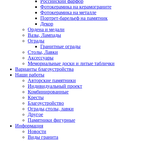
Российский фарфор
Фотокерамика на керамограните
Фотокерамика на металле
Портрет-барельеф на памятник
Декор
Ордена и медали
Вазы, Лампады
Ограды
Гранитные ограды
Столы, Лавки
Аксессуары
Мемориальные доски и литые таблички
Варианты благоустройства
Наши работы
Авторские памятники
Индивидуальный проект
Комбинированные
Кресты
Благоустройство
Ограды,столы, лавки
Другое
Памятники фигурные
Информация
Новости
Виды гранита