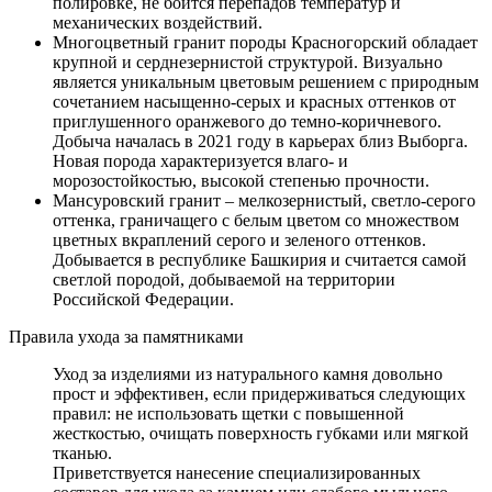
полировке, не боится перепадов температур и
механических воздействий.
Многоцветный гранит породы Красногорский обладает
крупной и серднезернистой структурой. Визуально
является уникальным цветовым решением с природным
сочетанием насыщенно-серых и красных оттенков от
приглушенного оранжевого до темно-коричневого.
Добыча началась в 2021 году в карьерах близ Выборга.
Новая порода характеризуется влаго- и
морозостойкостью, высокой степенью прочности.
Мансуровский гранит – мелкозернистый, светло-серого
оттенка, граничащего с белым цветом со множеством
цветных вкраплений серого и зеленого оттенков.
Добывается в республике Башкирия и считается самой
светлой породой, добываемой на территории
Российской Федерации.
Правила ухода за памятниками
Уход за изделиями из натурального камня довольно
прост и эффективен, если придерживаться следующих
правил: не использовать щетки с повышенной
жесткостью, очищать поверхность губками или мягкой
тканью.
Приветствуется нанесение специализированных